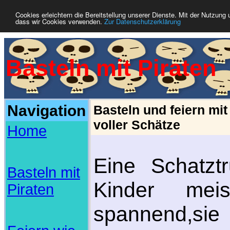
Cookies erleichtern die Bereitstellung unserer Dienste. Mit der Nutzung 
dass wir Cookies verwenden.
Zur Datenschutzerklärung
Basteln mit Piraten
Navigation
Basteln und feiern mit
voller Schätze
Home
Eine Schatztr
Basteln mit
Kinder mei
Piraten
spannend,sie