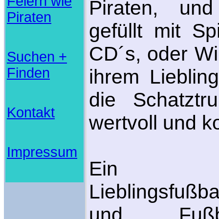
Feiern wie
Piraten, und
Piraten
gefüllt mit Sp
CD´s, oder Wi
Suchen +
Finden
ihrem Lieblin
die Schatztr
Kontakt
wertvoll und k
Impressum
Ein T
Lieblingsfußba
und Fußba