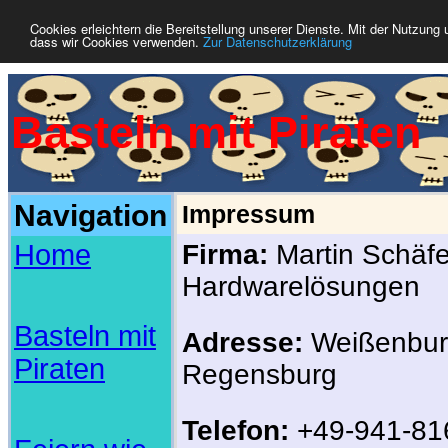
Cookies erleichtern die Bereitstellung unserer Dienste. Mit der Nutzung 
dass wir Cookies verwenden.
Zur Datenschutzerklärung
Basteln mit Piraten
Navigation
Impressum
Home
Firma:
Martin Schäfer
Hardwarelösungen
Basteln mit
Adresse:
Weißenburg
Piraten
Regensburg
Telefon:
+49-941-81